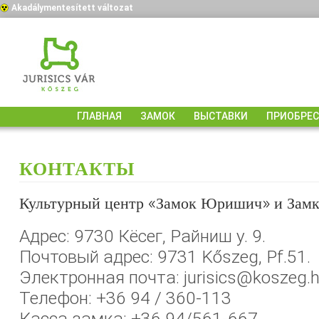
Akadálymentesített változat
ГЛАВНАЯ
ЗАМОК
ВЫСТАВКИ
ПРИОБРЕС
КОНТАКТЫ
Культурный центр «Замок Юришич» и Замк
Адрес: 9730 Кёсег, Райниш у. 9.
Почтовый адрес: 9731 Kőszeg, Pf.51.
Электронная почта: jurisics@koszeg.
Телефон: +36 94 / 360-113
Касса замка: +36 94/561-667