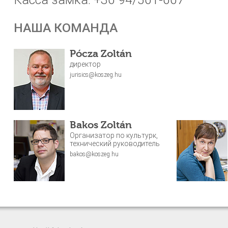
НАША КОМАНДА
Pócza Zoltán
директор
jurisics@koszeg.hu
Bakos Zoltán
Организатор по культурк,
технический руководитель
bakos@koszeg.hu