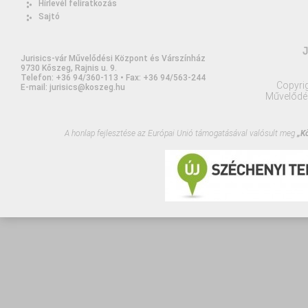
Hírlevél feliratkozás
Sajtó
Jurisics-vár Művelődési Központ és Várszínház
9730 Kőszeg, Rajnis u. 9.
Telefon: +36 94/360-113 • Fax: +36 94/563-244
Copyrig
E-mail: jurisics@koszeg.hu
Művelődé
A honlap fejlesztése az Európai Unió támogatásával valósult meg
„Kő