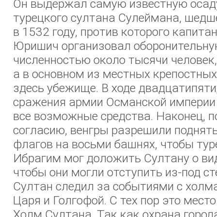
Он выдержал самую известную осад
турецкого султана Сулеймана, шедше
в 1532 году, против которого капит
Юришич организовал оборонительн
численностью около тысячи человек, 
а в основном из местных крепостных
здесь убежище. В ходе двадцатипят
сражения армии Османской империи
все возможные средства. Наконец, 
согласию, венгры разрешили поднять
флагов на восьми башнях, чтобы тур
Ибрагим мог доложить Султану о ви
чтобы они могли отступить из-под ст
Султан следил за событиями с холм
Царя и Голгофой. С тех пор это мест
Холм Султана. Так как охрана город