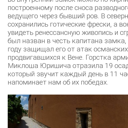
построенному после сноса разводног
ведущего через бывший ров. В север
сохранились готические фрески, а в
увидеть ренессансную живопись и с
был назван в честь капитана замка,
году защищал его от атак османских
продвигавшихся к Вене. Горстка ар
Миклоша Юришича отразила 19 осад
который звучит каждый день в 11 час
напоминает нам об их победах.