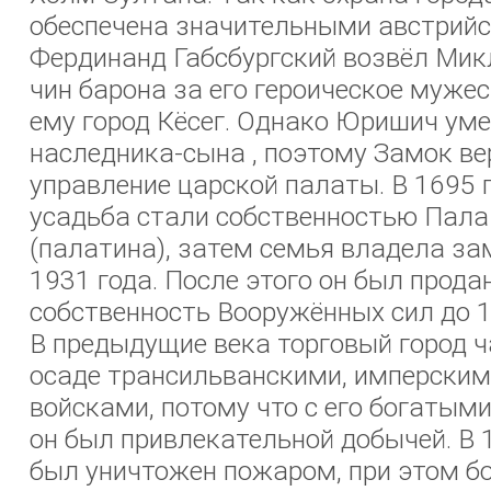
обеспечена значительными австрий
Фердинанд Габсбургский возвёл Ми
чин барона за его героическое мужес
ему город Кёсег. Однако Юришич уме
наследника-сына , поэтому Замок ве
управление царской палаты. В 1695 
усадьба стали собственностью Пала
(палатина), затем семья владела за
1931 года. После этого он был продан
собственность Вооружённых сил до 1
В предыдущие века торговый город ч
осаде трансильванскими, имперским
войсками, потому что с его богатым
он был привлекательной добычей. В 
был уничтожен пожаром, при этом б