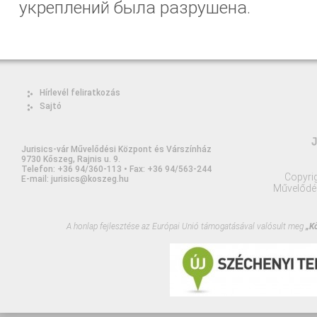
укреплений была разрушена.
Hírlevél feliratkozás
Sajtó
Jurisics-vár Művelődési Központ és Várszínház
9730 Kőszeg, Rajnis u. 9.
Telefon: +36 94/360-113 • Fax: +36 94/563-244
Copyrig
E-mail: jurisics@koszeg.hu
Művelődé
A honlap fejlesztése az Európai Unió támogatásával valósult meg
„Kő