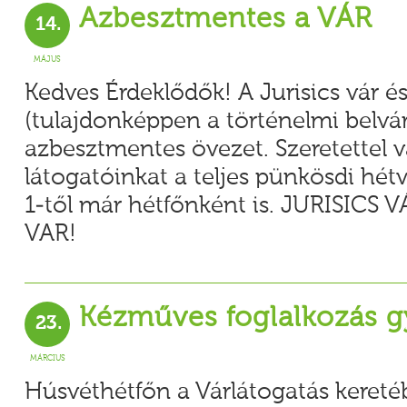
Azbesztmentes a VÁR
14.
MÁJUS
Kedves Érdeklődők! A Jurisics vár é
(tulajdonképpen a történelmi belvá
azbesztmentes övezet. Szeretettel v
látogatóinkat a teljes pünkösdi hét
1-től már hétfőnként is. JURISICS
VAR!
Kézműves foglalkozás 
23.
MÁRCIUS
Húsvéthétfőn a Várlátogatás keret