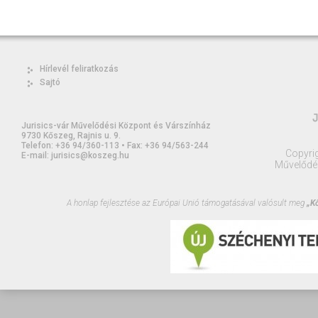
Hírlevél feliratkozás
Sajtó
Jurisics-vár Művelődési Központ és Várszínház
9730 Kőszeg, Rajnis u. 9.
Telefon: +36 94/360-113 • Fax: +36 94/563-244
Copyrig
E-mail: jurisics@koszeg.hu
Művelődé
A honlap fejlesztése az Európai Unió támogatásával valósult meg
„Kő