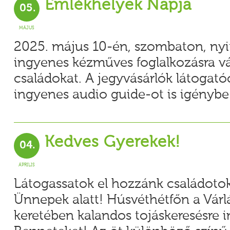
Emlékhelyek Napja
05.
MÁJUS
2025. május 10-én, szombaton, nyit
ingyenes kézműves foglalkozásra vá
családokat. A jegyvásárlók látogat
ingyenes audio guide-ot is igénybe
Kedves Gyerekek!
04.
ÁPRILIS
Látogassatok el hozzánk családotok
Ünnepek alatt! Húsvéthétfőn a Várl
keretében kalandos tojáskeresésre i