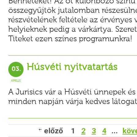
Benneteket! Az öt különböző színű 
összegyűjtök jutalomban részesülne
részvételének feltétele az érvényes 
helyieknek pedig a várkártya. Szeret
Titeket ezen színes programunkra!
Húsvéti nyitvatartás
03.
ÁPRILIS
A Jurisics vár a Húsvéti ünnepek és
minden napján várja kedves látogat
előző
1
2
3
4
...
köv