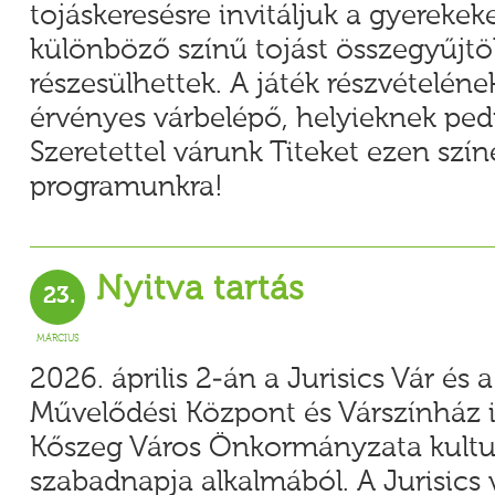
tojáskeresésre invitáljuk a gyerekeke
különböző színű tojást összegyűjt
részesülhettek. A játék részvételének
érvényes várbelépő, helyieknek pedi
Szeretettel várunk Titeket ezen szín
programunkra!
Nyitva tartás
23.
MÁRCIUS
2026. április 2-án a Jurisics Vár és a
Művelődési Központ és Várszínház i
Kőszeg Város Önkormányzata kultur
szabadnapja alkalmából. A Jurisics