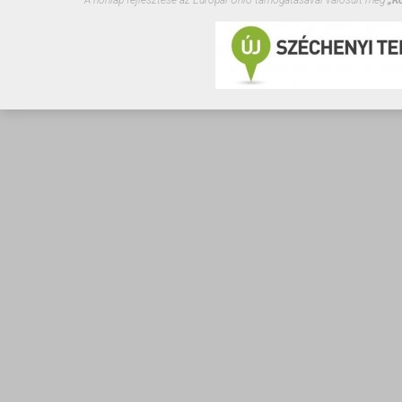
A honlap fejlesztése az Európai Unió támogatásával valósult meg
„Kő