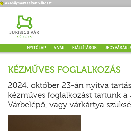
Akadálymentesített változat
NYITÓLAP
A VÁR
KIÁLLÍTÁSOK
JEGYVÁSÁRL
KÉZMŰVES FOGLALKOZÁS
2024. október 23-án nyitva tartá
kézműves foglalkozást tartunk a 
Várbelépő, vagy várkártya szüksé