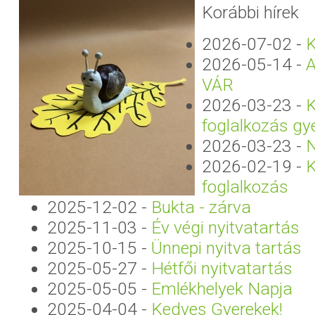
Korábbi hírek
2026-07-02
-
K
2026-05-14
-
A
VÁR
2026-03-23
-
foglalkozás gy
2026-03-23
-
N
2026-02-19
-
foglalkozás
2025-12-02
-
Bukta - zárva
2025-11-03
-
Év végi nyitvatartás
2025-10-15
-
Ünnepi nyitva tartás
2025-05-27
-
Hétfői nyitvatartás
2025-05-05
-
Emlékhelyek Napja
2025-04-04
-
Kedves Gyerekek!