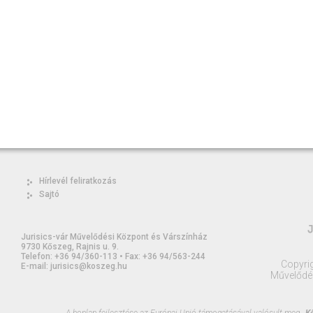
Hírlevél feliratkozás
Sajtó
Jurisics-vár Művelődési Központ és Várszínház
9730 Kőszeg, Rajnis u. 9.
Telefon: +36 94/360-113 • Fax: +36 94/563-244
Copyrig
E-mail: jurisics@koszeg.hu
Művelődé